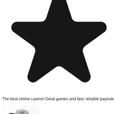
The best online casino! Great games and fast, reliable payouts