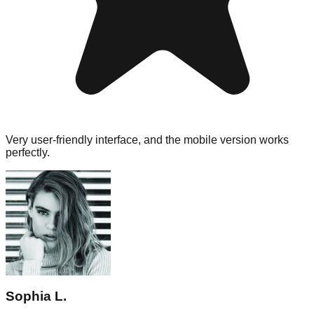
Very user-friendly interface, and the mobile version works
perfectly.
Sophia L.